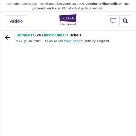
Live-tapahtumalippujen markkinapaikka vuodesta 2009.
Jokaisella tilauksella on 100-
 fanit ostavat ja myyvät lippuja
prosenttinen takuu.
Hinnat voivat poiketa arvosta.
StubHub - missä fa
Valikko
Burnley FC
vs
Lincoln City FC
Tickets
ti 29. jouluk. 2026
•
19.45
at
Turf Moor Stadium
,
Burnley
,
England