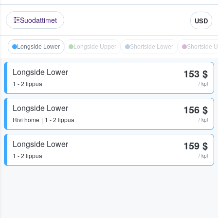
Suodattimet
USD
Longside Lower
Longside Upper
Shortside Lower
Shortside 
Longside Lower
153 $
1 - 2 lippua
/ kpl
Longside Lower
156 $
Rivi
home
1 - 2 lippua
/ kpl
Longside Lower
159 $
1 - 2 lippua
/ kpl