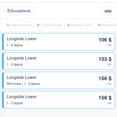
Suodattimet
USD
Longside Lower
Longside Upper
Shortside Lower
Shortside 
Longside Lower
106 $
1 - 6 lippua
/ kpl
Longside Lower
153 $
1 - 2 lippua
/ kpl
Longside Lower
156 $
Rivi
home
1 - 2 lippua
/ kpl
Longside Lower
158 $
1 - 2 lippua
/ kpl