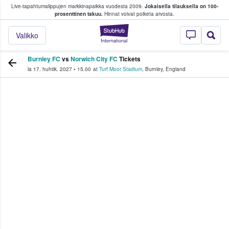
Live-tapahtumalippujen markkinapaikka vuodesta 2009.
Jokaisella tilauksella on 100-
 fanit ostavat ja myyvät lippuja
prosenttinen takuu.
Hinnat voivat poiketa arvosta.
StubHub - missä fa
Valikko
Burnley FC
vs
Norwich City FC
Tickets
la 17. huhtik. 2027
•
15.00
at
Turf Moor Stadium
,
Burnley
,
England