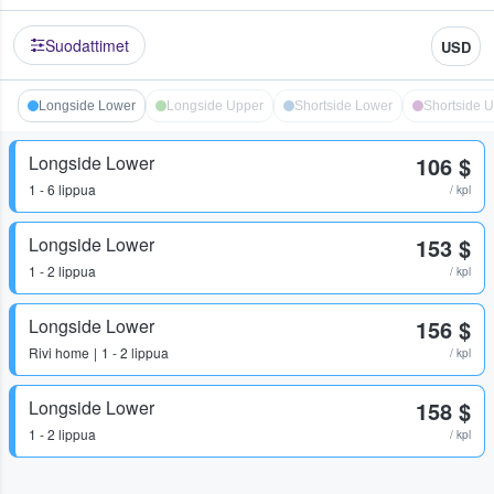
Suodattimet
USD
Longside Lower
Longside Upper
Shortside Lower
Shortside 
Longside Lower
106 $
1 - 6 lippua
/ kpl
Longside Lower
153 $
1 - 2 lippua
/ kpl
Longside Lower
156 $
Rivi
home
1 - 2 lippua
/ kpl
Longside Lower
158 $
1 - 2 lippua
/ kpl