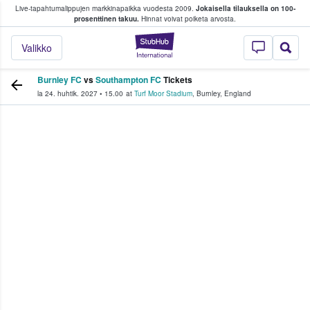
Live-tapahtumalippujen markkinapaikka vuodesta 2009.
Jokaisella tilauksella on 100-
 fanit ostavat ja myyvät lippuja
prosenttinen takuu.
Hinnat voivat poiketa arvosta.
StubHub - missä fa
Valikko
Burnley FC
vs
Southampton FC
Tickets
la 24. huhtik. 2027
•
15.00
at
Turf Moor Stadium
,
Burnley
,
England