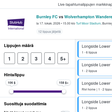
Live-tapahtumalippujen markkina
Burnley FC
vs
Wolverhampton Wandere
StubHub - missä fanit ostavat ja
la 17. lokak. 2026
•
15.00
klo
Turf Moor Stadium
,
Burnle
12 lippua jäljellä
Lippujen määrä
Longside Lower
1 - 6 lippua
1
2
3
4
5+
Longside Lower
1 - 2 lippua
Hinta/lippu
106 $
158 $
Longside Lower
Rivi
home
1 - 2 lipp
Longside Lower
Suosittuja suodattimia
1 - 2 lippua