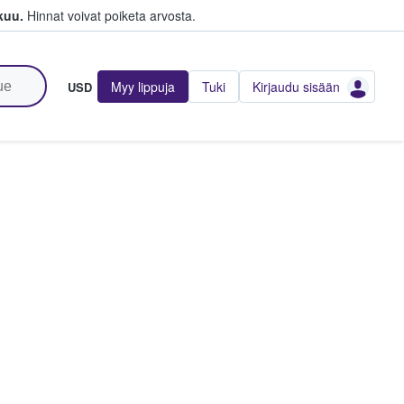
kuu.
Hinnat voivat poiketa arvosta.
Myy lippuja
Tuki
Kirjaudu sisään
USD