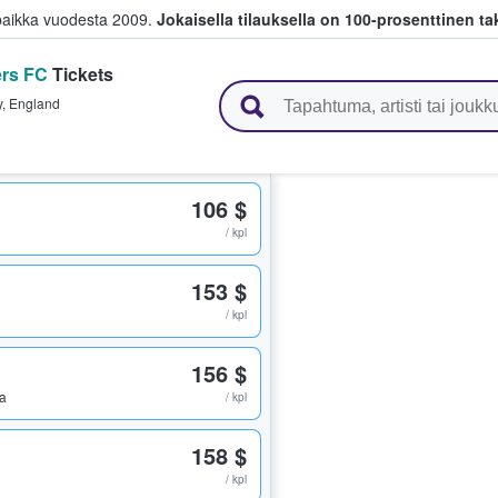
paikka vuodesta 2009.
Jokaisella tilauksella on 100-prosenttinen ta
rs FC
Tickets
 myyvät lippuja
y
,
England
106 $
/ kpl
153 $
/ kpl
156 $
ua
/ kpl
158 $
/ kpl