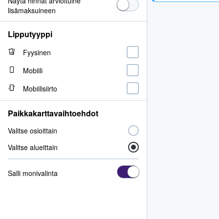
Näytä hinnat arvioituine
lisämaksuineen
Lipputyyppi
Fyysinen
Mobiili
Mobiilisiirto
Paikkakarttavaihtoehdot
Valitse osioittain
Valitse alueittain
Salli monivalinta