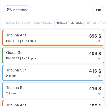
Suodattimet
USD
Away Fan Section - Zona Visitante
Grada Preferencia
Tribuna Pref
Tribuna Alta
396 $
Rivi
BEST
1 - 6 lippua
/ kpl
Grada Gol
409 $
Rivi
BEST
1 - 6 lippua
/ kpl
Tribuna Sur
416 $
2 lippua
/ kpl
Tribuna Sur
416 $
2 lippua
/ kpl
Tribuna Alta
455 $