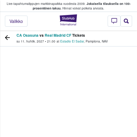
Live-tapahtumalippujen markkinapaikka vuodesta 2009.
Jokaisella tilauksella on 100-
 fanit ostavat ja myyvät lippuja
prosenttinen takuu.
Hinnat voivat poiketa arvosta.
StubHub - missä fa
Valikko
CA Osasuna
vs
Real Madrid CF
Tickets
su 11. huhtik. 2027
•
21.00
at
Estadio El Sadar
,
Pamplona
,
NAV