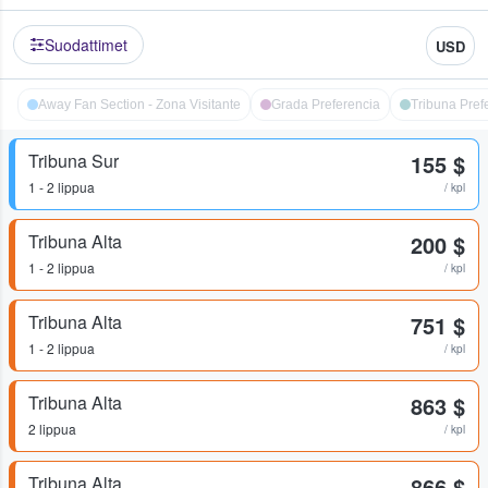
Suodattimet
USD
Away Fan Section - Zona Visitante
Grada Preferencia
Tribuna Pref
Tribuna Sur
155 $
1 - 2 lippua
/ kpl
Tribuna Alta
200 $
1 - 2 lippua
/ kpl
Tribuna Alta
751 $
1 - 2 lippua
/ kpl
Tribuna Alta
863 $
2 lippua
/ kpl
Tribuna Alta
866 $