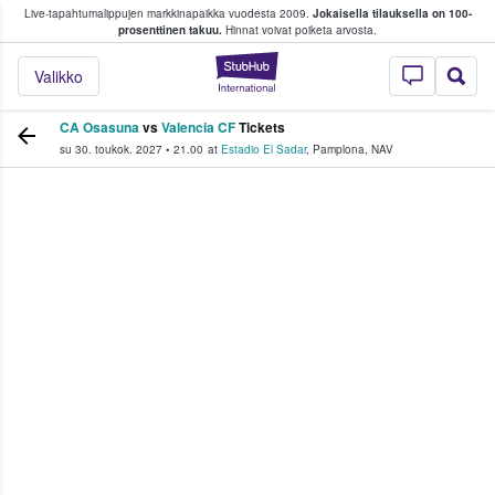
Live-tapahtumalippujen markkinapaikka vuodesta 2009.
Jokaisella tilauksella on 100-
 fanit ostavat ja myyvät lippuja
prosenttinen takuu.
Hinnat voivat poiketa arvosta.
StubHub - missä fa
Valikko
CA Osasuna
vs
Valencia CF
Tickets
su 30. toukok. 2027
•
21.00
at
Estadio El Sadar
,
Pamplona
,
NAV