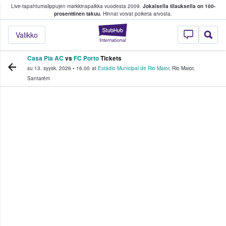
Live-tapahtumalippujen markkinapaikka vuodesta 2009.
Jokaisella tilauksella on 100-
 fanit ostavat ja myyvät lippuja
prosenttinen takuu.
Hinnat voivat poiketa arvosta.
StubHub - missä fa
Valikko
Casa Pia AC
vs
FC Porto
Tickets
su 13. syysk. 2026
•
16.00
at
Estádio Municipal de Rio Maior
,
Rio Maior
,
Santarém