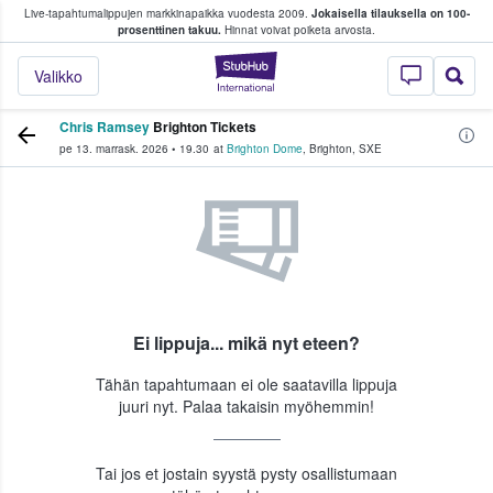
Live-tapahtumalippujen markkinapaikka vuodesta 2009.
Jokaisella tilauksella on 100-
 fanit ostavat ja myyvät lippuja
prosenttinen takuu.
Hinnat voivat poiketa arvosta.
StubHub - missä fa
Valikko
Chris Ramsey
Brighton Tickets
pe 13. marrask. 2026
•
19.30
at
Brighton Dome
,
Brighton
,
SXE
Ei lippuja... mikä nyt eteen?
Tähän tapahtumaan ei ole saatavilla lippuja
juuri nyt. Palaa takaisin myöhemmin!
Tai jos et jostain syystä pysty osallistumaan