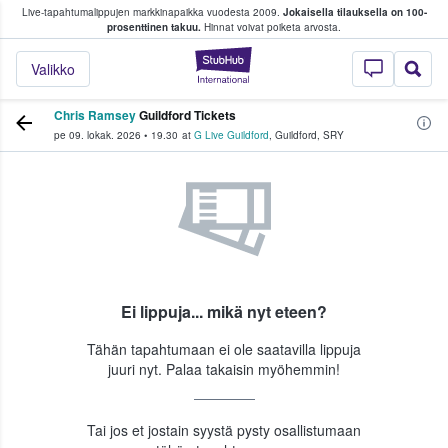
Live-tapahtumalippujen markkinapaikka vuodesta 2009.
Jokaisella tilauksella on 100-
 fanit ostavat ja myyvät lippuja
prosenttinen takuu.
Hinnat voivat poiketa arvosta.
StubHub - missä fa
Valikko
Chris Ramsey
Guildford Tickets
pe 09. lokak. 2026
•
19.30
at
G Live Guildford
,
Guildford
,
SRY
Ei lippuja... mikä nyt eteen?
Tähän tapahtumaan ei ole saatavilla lippuja
juuri nyt. Palaa takaisin myöhemmin!
Tai jos et jostain syystä pysty osallistumaan