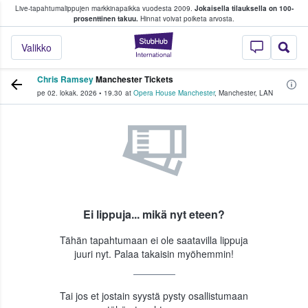
Live-tapahtumalippujen markkinapaikka vuodesta 2009.
Jokaisella tilauksella on 100-
 fanit ostavat ja myyvät lippuja
prosenttinen takuu.
Hinnat voivat poiketa arvosta.
StubHub - missä fa
Valikko
Chris Ramsey
Manchester Tickets
pe 02. lokak. 2026
•
19.30
at
Opera House Manchester
,
Manchester
,
LAN
Ei lippuja... mikä nyt eteen?
Tähän tapahtumaan ei ole saatavilla lippuja
juuri nyt. Palaa takaisin myöhemmin!
Tai jos et jostain syystä pysty osallistumaan