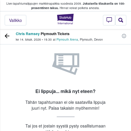
Live-tapahtumalippujen markkinapaikka vuodesta 2009.
Jokaisella tilauksella on 100-
 fanit ostavat ja myyvät lippuja
prosenttinen takuu.
Hinnat voivat poiketa arvosta.
StubHub - missä fa
Valikko
Chris Ramsey
Plymouth Tickets
ke 14. lokak. 2026
•
19.30
at
Plymouth Arena
,
Plymouth
,
Devon
Ei lippuja... mikä nyt eteen?
Tähän tapahtumaan ei ole saatavilla lippuja
juuri nyt. Palaa takaisin myöhemmin!
Tai jos et jostain syystä pysty osallistumaan