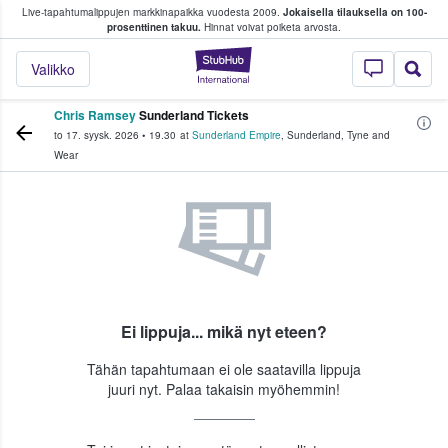
Live-tapahtumalippujen markkinapaikka vuodesta 2009.
Jokaisella tilauksella on 100-
 fanit ostavat ja myyvät lippuja
prosenttinen takuu.
Hinnat voivat poiketa arvosta.
StubHub - missä fa
Valikko
Chris Ramsey
Sunderland Tickets
to 17. syysk. 2026
•
19.30
at
Sunderland Empire
,
Sunderland
,
Tyne and
Wear
Ei lippuja... mikä nyt eteen?
Tähän tapahtumaan ei ole saatavilla lippuja
juuri nyt. Palaa takaisin myöhemmin!