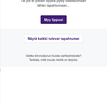
Tai jos et jostain syystä pysty osallistumaan
tähän tapahtumaan...
Myy lippusi
Näytä kaikki tulevat tapahtumat
Oletko kiinnostunut muista vaihtoehdoista?
Tarkista, mitä muuta meillä on tarjolla.
;