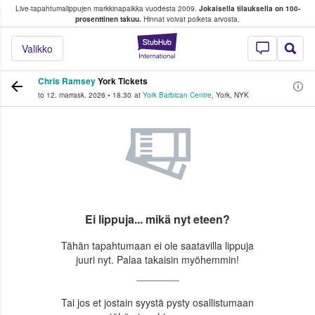
Live-tapahtumalippujen markkinapaikka vuodesta 2009.
Jokaisella tilauksella on 100-
 fanit ostavat ja myyvät lippuja
prosenttinen takuu.
Hinnat voivat poiketa arvosta.
StubHub - missä fa
Valikko
Chris Ramsey
York Tickets
to 12. marrask. 2026
•
18.30
at
York Barbican Centre
,
York
,
NYK
Ei lippuja... mikä nyt eteen?
Tähän tapahtumaan ei ole saatavilla lippuja
juuri nyt. Palaa takaisin myöhemmin!
Tai jos et jostain syystä pysty osallistumaan