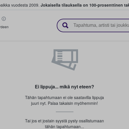
paikka vuodesta 2009.
Jokaisella tilauksella on 100-prosenttinen ta
 myyvät lippuja
rdeen
Ei lippuja... mikä nyt eteen?
Tähän tapahtumaan ei ole saatavilla lippuja
juuri nyt. Palaa takaisin myöhemmin!
Tai jos et jostain syystä pysty osallistumaan
tähän tapahtumaan...