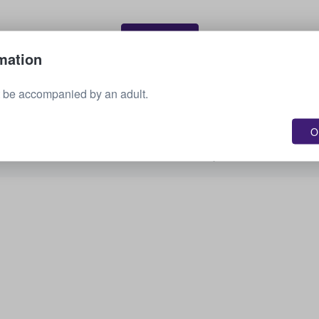
Myy lippusi
mation
 be accompanied by an adult.
Näytä kaikki tulevat tapahtumat
OK
Oletko kiinnostunut muista vaihtoehdoista?
Tarkista, mitä muuta meillä on tarjolla.