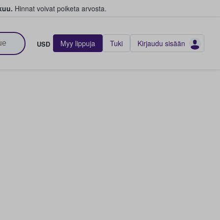
kuu.
Hinnat voivat poiketa arvosta.
Myy lippuja
Tuki
Kirjaudu sisään
USD