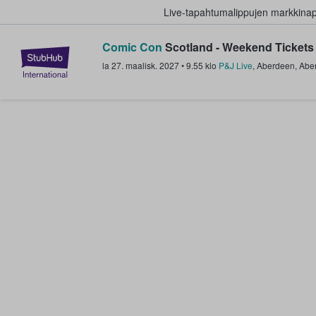
Live-tapahtumalippujen markkina
Comic Con
Scotland - Weekend Tickets
StubHub - missä fanit ostavat ja
la 27. maalisk. 2027
•
9.55
klo
P&J Live
,
Aberdeen
,
Abe