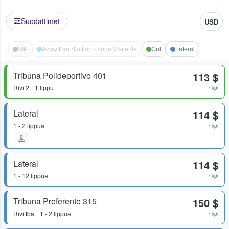
Suodattimet
USD
VIP
Away Fan Section - Zona Visitante
Gol
Lateral
Tribuna Polideportivo 401
113 $
Rivi
2
1 lippu
/ kpl
Lateral
114 $
1 - 2 lippua
/ kpl
Lateral
114 $
1 - 12 lippua
/ kpl
Tribuna Preferente 315
150 $
Rivi
tba
1 - 2 lippua
/ kpl