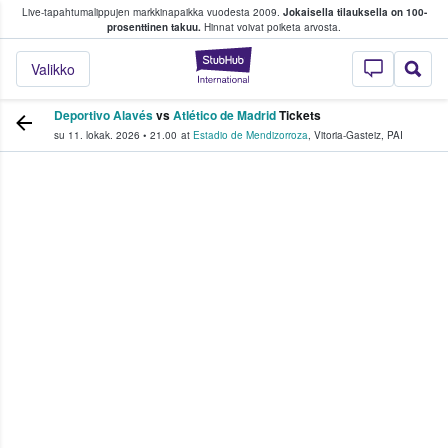
Live-tapahtumalippujen markkinapaikka vuodesta 2009.
Jokaisella tilauksella on 100-
 fanit ostavat ja myyvät lippuja
prosenttinen takuu.
Hinnat voivat poiketa arvosta.
StubHub - missä fa
Valikko
Deportivo Alavés
vs
Atlético de Madrid
Tickets
su 11. lokak. 2026
•
21.00
at
Estadio de Mendizorroza
,
Vitoria-Gasteiz
,
PAI