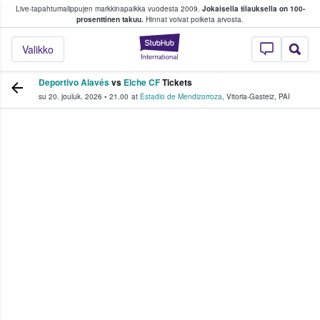
Live-tapahtumalippujen markkinapaikka vuodesta 2009.
Jokaisella tilauksella on 100-
 fanit ostavat ja myyvät lippuja
prosenttinen takuu.
Hinnat voivat poiketa arvosta.
StubHub - missä fa
Valikko
Deportivo Alavés
vs
Elche CF
Tickets
su 20. jouluk. 2026
•
21.00
at
Estadio de Mendizorroza
,
Vitoria-Gasteiz
,
PAI