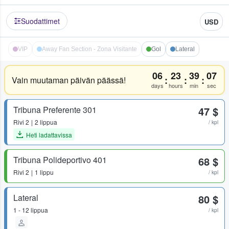
Suodattimet
USD
VIP
Away Fan Section - Zona Visitante
Gol
Lateral
06
23
39
07
:
:
:
Vain muutaman päivän päässä!
days
hours
min
sec
Tribuna Preferente 301
47 $
Rivi
2
2 lippua
/ kpl
Heti ladattavissa
Tribuna Polideportivo 401
68 $
Rivi
2
1 lippu
/ kpl
Lateral
80 $
1 - 12 lippua
/ kpl