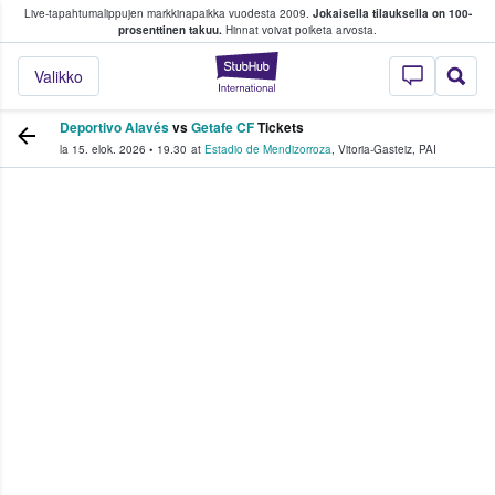
Live-tapahtumalippujen markkinapaikka vuodesta 2009.
Jokaisella tilauksella on 100-
 fanit ostavat ja myyvät lippuja
prosenttinen takuu.
Hinnat voivat poiketa arvosta.
StubHub - missä fa
Valikko
Deportivo Alavés
vs
Getafe CF
Tickets
la 15. elok. 2026
•
19.30
at
Estadio de Mendizorroza
,
Vitoria-Gasteiz
,
PAI