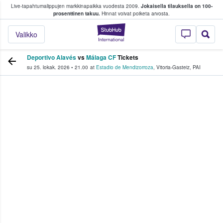
Live-tapahtumalippujen markkinapaikka vuodesta 2009.
Jokaisella tilauksella on 100-
 fanit ostavat ja myyvät lippuja
prosenttinen takuu.
Hinnat voivat poiketa arvosta.
StubHub - missä fa
Valikko
Deportivo Alavés
vs
Málaga CF
Tickets
su 25. lokak. 2026
•
21.00
at
Estadio de Mendizorroza
,
Vitoria-Gasteiz
,
PAI