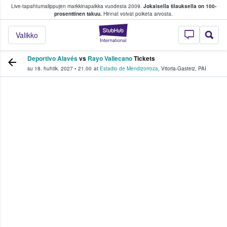
Live-tapahtumalippujen markkinapaikka vuodesta 2009.
Jokaisella tilauksella on 100-
 fanit ostavat ja myyvät lippuja
prosenttinen takuu.
Hinnat voivat poiketa arvosta.
StubHub - missä fa
Valikko
Deportivo Alavés
vs
Rayo Vallecano
Tickets
su 18. huhtik. 2027
•
21.00
at
Estadio de Mendizorroza
,
Vitoria-Gasteiz
,
PAI