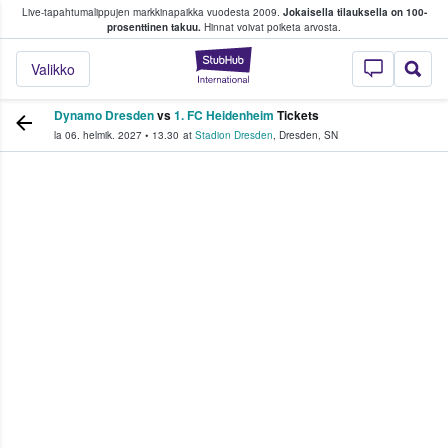
Live-tapahtumalippujen markkinapaikka vuodesta 2009.
Jokaisella tilauksella on 100-
 fanit ostavat ja myyvät lippuja
prosenttinen takuu.
Hinnat voivat poiketa arvosta.
StubHub - missä fa
Valikko
Dynamo Dresden
vs
1. FC Heidenheim
Tickets
la 06. helmik. 2027
•
13.30
at
Stadion Dresden
,
Dresden
,
SN