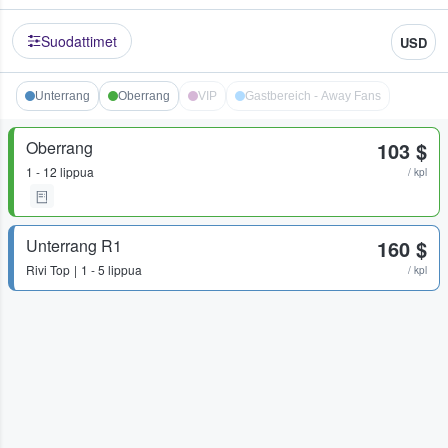
Suodattimet
USD
Unterrang
Oberrang
VIP
Gastbereich - Away Fans
Oberrang
103 $
1 - 12 lippua
/ kpl
Unterrang R1
160 $
Rivi
Top
1 - 5 lippua
/ kpl