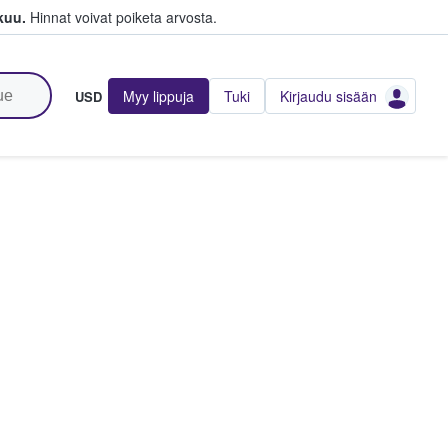
kuu.
Hinnat voivat poiketa arvosta.
Myy lippuja
Tuki
Kirjaudu sisään
USD