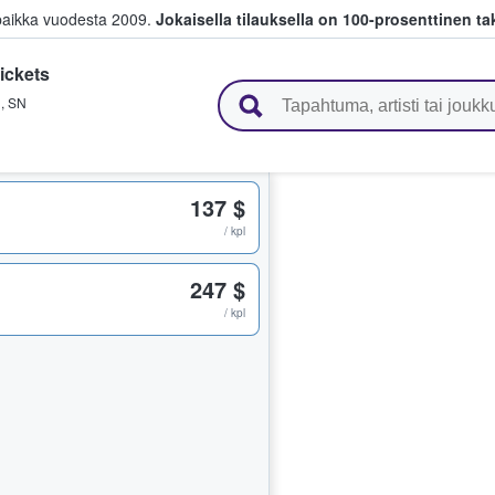
paikka vuodesta 2009.
Jokaisella tilauksella on 100-prosenttinen ta
ickets
 myyvät lippuja
n
,
SN
137 $
/ kpl
247 $
/ kpl