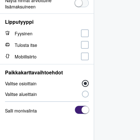
Näytä hinnat arvioituine
lisämaksuineen
Lipputyyppi
Fyysinen
Tulosta itse
Mobiilisiirto
Paikkakarttavaihtoehdot
Valitse osioittain
Valitse alueittain
Salli monivalinta