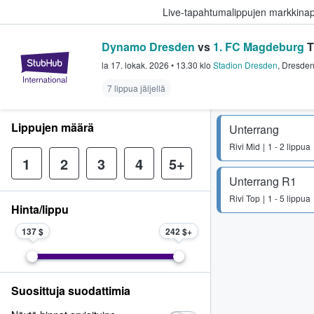
Live-tapahtumalippujen markkina
Dynamo Dresden
vs
1. FC Magdeburg
T
StubHub - missä fanit ostavat ja
la 17. lokak. 2026
•
13.30
klo
Stadion Dresden
,
Dresde
7 lippua jäljellä
Lippujen määrä
Unterrang
Rivi
Mid
1 - 2 lippua
1
2
3
4
5+
Unterrang R1
Rivi
Top
1 - 5 lippua
Hinta/lippu
137 $
242 $
Suosittuja suodattimia