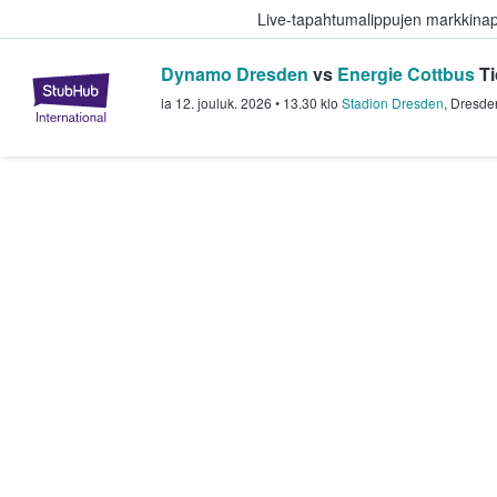
Live-tapahtumalippujen markkina
Dynamo Dresden
vs
Energie Cottbus
Ti
StubHub - missä fanit ostavat ja
la 12. jouluk. 2026
•
13.30
klo
Stadion Dresden
,
Dresde