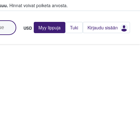
kuu.
Hinnat voivat poiketa arvosta.
Myy lippuja
Tuki
Kirjaudu sisään
USD