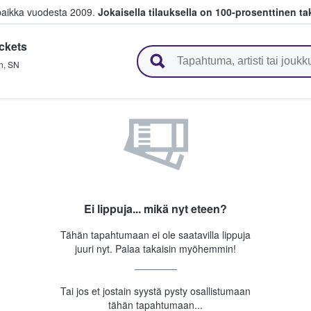
paikka vuodesta 2009.
Jokaisella tilauksella on 100-prosenttinen ta
ckets
 myyvät lippuja
n
,
SN
Ei lippuja... mikä nyt eteen?
Tähän tapahtumaan ei ole saatavilla lippuja
juuri nyt. Palaa takaisin myöhemmin!
Tai jos et jostain syystä pysty osallistumaan
tähän tapahtumaan...