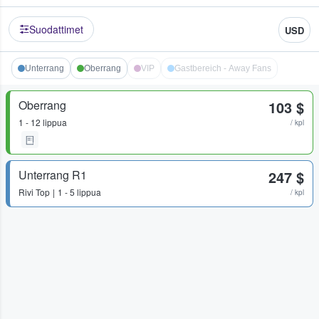
Suodattimet
USD
Unterrang
Oberrang
VIP
Gastbereich - Away Fans
Oberrang
103 $
1 - 12 lippua
/ kpl
Unterrang R1
247 $
Rivi
Top
1 - 5 lippua
/ kpl