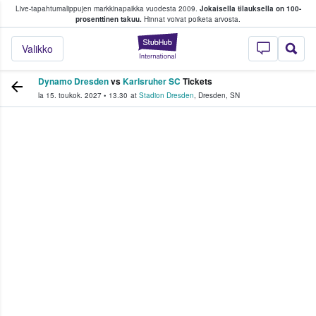
Live-tapahtumalippujen markkinapaikka vuodesta 2009.
Jokaisella tilauksella on 100-
 fanit ostavat ja myyvät lippuja
prosenttinen takuu.
Hinnat voivat poiketa arvosta.
StubHub - missä fa
Valikko
Dynamo Dresden
vs
Karlsruher SC
Tickets
la 15. toukok. 2027
•
13.30
at
Stadion Dresden
,
Dresden
,
SN