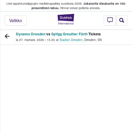
Live-tapahtumalippujen markkinapaikka vuodesta 2009.
Jokaisella tilauksella on 100-
 fanit ostavat ja myyvät lippuja
prosenttinen takuu.
Hinnat voivat poiketa arvosta.
StubHub - missä fa
Valikko
Dynamo Dresden
vs
SpVgg Greuther Fürth
Tickets
la 07. marrask. 2026
•
13.30
at
Stadion Dresden
,
Dresden
,
SN