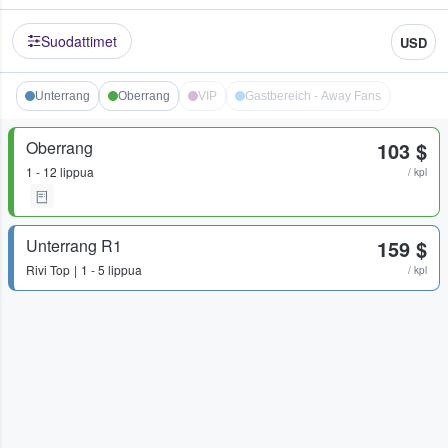
Suodattimet
USD
Unterrang
Oberrang
VIP
Gastbereich - Away Fans
Oberrang
103 $
1 - 12 lippua
/ kpl
Unterrang R1
159 $
Rivi
Top
1 - 5 lippua
/ kpl