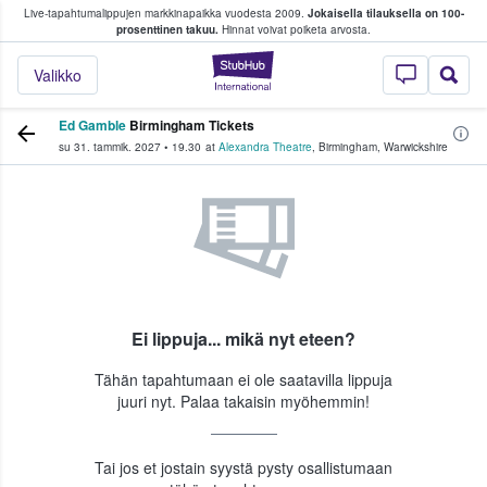
Live-tapahtumalippujen markkinapaikka vuodesta 2009.
Jokaisella tilauksella on 100-
 fanit ostavat ja myyvät lippuja
prosenttinen takuu.
Hinnat voivat poiketa arvosta.
StubHub - missä fa
Valikko
Ed Gamble
Birmingham Tickets
su 31. tammik. 2027
•
19.30
at
Alexandra Theatre
,
Birmingham
,
Warwickshire
Ei lippuja... mikä nyt eteen?
Tähän tapahtumaan ei ole saatavilla lippuja
juuri nyt. Palaa takaisin myöhemmin!
Tai jos et jostain syystä pysty osallistumaan