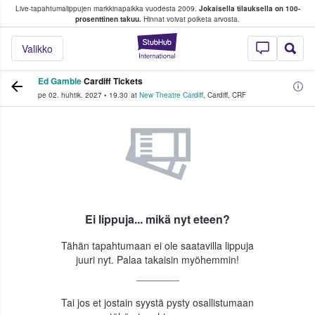
Live-tapahtumalippujen markkinapaikka vuodesta 2009.
Jokaisella tilauksella on 100-
 fanit ostavat ja myyvät lippuja
prosenttinen takuu.
Hinnat voivat poiketa arvosta.
StubHub - missä fa
Valikko
Ed Gamble
Cardiff Tickets
pe 02. huhtik. 2027
•
19.30
at
New Theatre Cardiff
,
Cardiff
,
CRF
Ei lippuja... mikä nyt eteen?
Tähän tapahtumaan ei ole saatavilla lippuja
juuri nyt. Palaa takaisin myöhemmin!
Tai jos et jostain syystä pysty osallistumaan