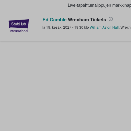
Live-tapahtumalippujen markkina
Ed Gamble
Wrexham Tickets
StubHub - missä fanit ostavat ja
la 19. kesäk. 2027
•
19.30
klo
William Aston Hall
,
Wrex