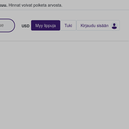
kuu.
Hinnat voivat poiketa arvosta.
Myy lippuja
Tuki
Kirjaudu sisään
USD