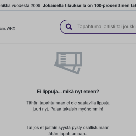
paikka vuodesta 2009.
Jokaisella tilauksella on 100-prosenttinen ta
 myyvät lippuja
ham
,
WRX
Ei lippuja... mikä nyt eteen?
Tähän tapahtumaan ei ole saatavilla lippuja
juuri nyt. Palaa takaisin myöhemmin!
Tai jos et jostain syystä pysty osallistumaan
tähän tapahtumaan...