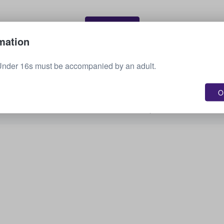
Myy lippusi
mation
Under 16s must be accompanied by an adult.
Näytä kaikki tulevat tapahtumat
OK
Oletko kiinnostunut muista vaihtoehdoista?
Tarkista, mitä muuta meillä on tarjolla.