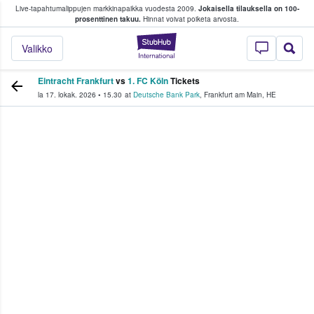
Live-tapahtumalippujen markkinapaikka vuodesta 2009.
Jokaisella tilauksella on 100-
 fanit ostavat ja myyvät lippuja
prosenttinen takuu.
Hinnat voivat poiketa arvosta.
StubHub - missä fa
Valikko
Eintracht Frankfurt
vs
1. FC Köln
Tickets
la 17. lokak. 2026
•
15.30
at
Deutsche Bank Park
,
Frankfurt am Main
,
HE