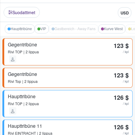
Suodattimet
USD
Haupttribüne
VIP
Gastbereich - Away Fans
Kurve West
L
Gegentribüne
123 $
Rivi
TOP
2 lippua
/ kpl
Gegentribüne
123 $
Rivi
Top
2 lippua
/ kpl
Haupttribüne
126 $
Rivi
TOP
2 lippua
/ kpl
Haupttribüne 11
126 $
Rivi
EINTRACHT
2 lippua
/ kpl