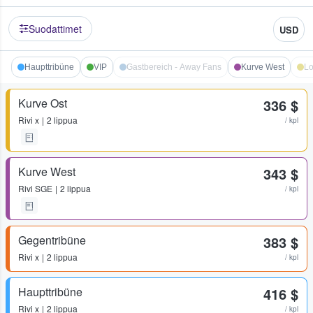
Suodattimet
USD
Haupttribüne
VIP
Gastbereich - Away Fans
Kurve West
L
Kurve Ost
336 $
Rivi
x
2 lippua
/ kpl
Kurve West
343 $
Rivi
SGE
2 lippua
/ kpl
Gegentribüne
383 $
Rivi
x
2 lippua
/ kpl
Haupttribüne
416 $
Rivi
x
2 lippua
/ kpl