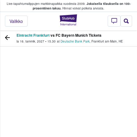
Live-tapahtumalippujen markkinapaikka vuodesta 2009.
Jokaisella tilauksella on 100-
 fanit ostavat ja myyvät lippuja
prosenttinen takuu.
Hinnat voivat poiketa arvosta.
StubHub - missä fa
Valikko
Eintracht Frankfurt
vs FC Bayern Munich Tickets
la 16. tammik. 2027
•
15.30
at
Deutsche Bank Park
,
Frankfurt am Main
,
HE