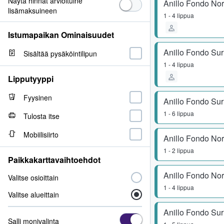
Näytä hinnat arvioituine
Anillo Fondo No
lisämaksuineen
1 - 4 lippua
Istumapaikan Ominaisuudet
Anillo Fondo Su
Sisältää pysäköintilipun
1 - 4 lippua
Lipputyyppi
Fyysinen
Anillo Fondo Su
1 - 6 lippua
Tulosta itse
Mobiilisiirto
Anillo Fondo No
1 - 2 lippua
Paikkakarttavaihtoehdot
Anillo Fondo No
Valitse osioittain
1 - 4 lippua
Valitse alueittain
Anillo Fondo Su
Salli monivalinta