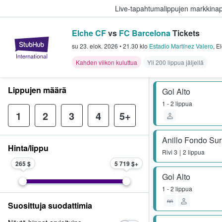
Live-tapahtumalippujen markkina
Elche CF
vs
FC Barcelona
Tickets
StubHub - missä fanit ostavat ja
su 23. elok. 2026
•
21.30
klo
Estadio Martínez Valero
,
E
Kahden viikon kuluttua
Yli 200 lippua jäljellä
Lippujen määrä
Gol Alto
1 - 2 lippua
1
2
3
4
5+
Anillo Fondo Su
Hinta/lippu
Rivi
3
2 lippua
265 $
5 719 $
Gol Alto
1 - 2 lippua
Suosittuja suodattimia