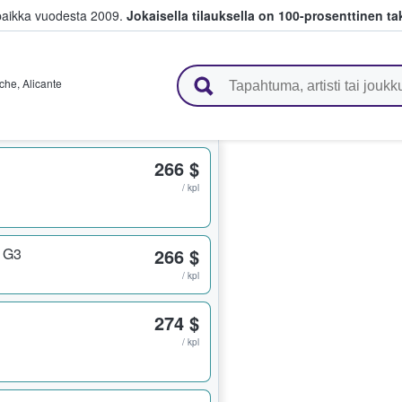
paikka vuodesta 2009.
Jokaisella tilauksella on 100-prosenttinen ta
 myyvät lippuja
lche
,
Alicante
266 $
/ kpl
r G3
266 $
/ kpl
274 $
/ kpl