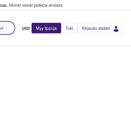
kuu.
Hinnat voivat poiketa arvosta.
Myy lippuja
Tuki
Kirjaudu sisään
USD