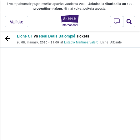
Live-tapahtumalippujen markkinapaikka vuodesta 2009.
Jokaisella tilauksella on 100-
 fanit ostavat ja myyvät lippuja
prosenttinen takuu.
Hinnat voivat poiketa arvosta.
StubHub - missä fa
Valikko
Elche CF
vs
Real Betis Balompié
Tickets
su 08. marrask. 2026
•
21.00
at
Estadio Martínez Valero
,
Elche
,
Alicante