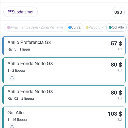
Suodattimet
USD
Away Fan Section - Zona Visitante
Curva
Palco VIP
Gol Alto
Anillo Preferencia G3
57 $
Rivi
5
1 lippu
/ kpl
Anillo Fondo Norte G3
80 $
1 - 2 lippua
/ kpl
Anillo Fondo Norte G3
80 $
Rivi
02
2 lippua
/ kpl
Gol Alto
103 $
1 - 16 lippua
/ kpl