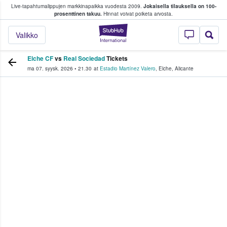
Live-tapahtumalippujen markkinapaikka vuodesta 2009.
Jokaisella tilauksella on 100-
 fanit ostavat ja myyvät lippuja
prosenttinen takuu.
Hinnat voivat poiketa arvosta.
StubHub - missä fa
Valikko
Elche CF
vs
Real Sociedad
Tickets
ma 07. syysk. 2026
•
21.30
at
Estadio Martínez Valero
,
Elche
,
Alicante