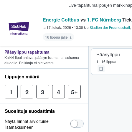
Live-tapahtumalippujen markkina
Energie Cottbus
vs
1. FC Nürnberg
Tick
StubHub - missä fanit ostavat ja
la 17. lokak. 2026
•
13.30
klo
Stadion der Freundschaft
,
16 lippua jäljellä
Pääsylippu tapahtuma
Pääsylippu
Kaikki liput antavat pääsyn istuma- tai seisoma-
1 - 16 lippua
alueelle. Paikkoja ei ole varattu.
Lippujen määrä
1
2
3
4
5+
Suosittuja suodattimia
Näytä hinnat arvioituine
lisämaksuineen