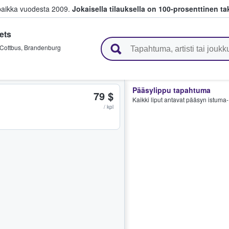
paikka vuodesta 2009.
Jokaisella tilauksella on 100-prosenttinen ta
ets
 myyvät lippuja
Cottbus
,
Brandenburg
Pääsylippu tapahtuma
79 $
Kaikki liput antavat pääsyn istuma- 
/ kpl