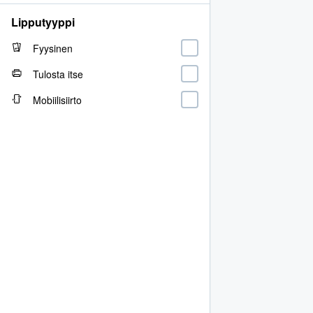
Lipputyyppi
Fyysinen
Tulosta itse
Mobiilisiirto