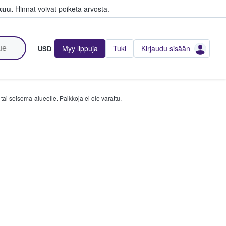
kuu.
Hinnat voivat poiketa arvosta.
Myy lippuja
Tuki
Kirjaudu sisään
USD
tai seisoma-alueelle. Paikkoja ei ole varattu.