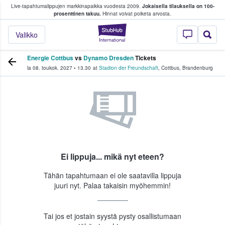
Live-tapahtumalippujen markkinapaikka vuodesta 2009.
Jokaisella tilauksella on 100-
 fanit ostavat ja myyvät lippuja
prosenttinen takuu.
Hinnat voivat poiketa arvosta.
StubHub - missä fa
Valikko
Energie Cottbus
vs
Dynamo Dresden
Tickets
la 08. toukok. 2027
•
13.30
at
Stadion der Freundschaft
,
Cottbus
,
Brandenburg
Ei lippuja... mikä nyt eteen?
Tähän tapahtumaan ei ole saatavilla lippuja
juuri nyt. Palaa takaisin myöhemmin!
Tai jos et jostain syystä pysty osallistumaan