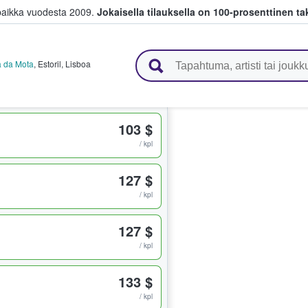
paikka vuodesta 2009.
Jokaisella tilauksella on 100-prosenttinen ta
 myyvät lippuja
a da Mota
,
Estoril
,
Lisboa
103 $
/ kpl
127 $
/ kpl
127 $
/ kpl
133 $
/ kpl