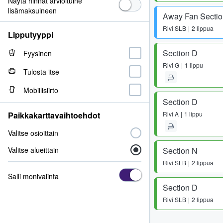
Näytä hinnat arvioituine
lisämaksuineen
Away Fan Sectio
Rivi
SLB
2 lippua
Lipputyyppi
Section D
Fyysinen
Rivi
G
1 lippu
Tulosta itse
Mobiilisiirto
Section D
Paikkakarttavaihtoehdot
Rivi
A
1 lippu
Valitse osioittain
Valitse alueittain
Section N
Rivi
SLB
2 lippua
Salli monivalinta
Section D
Rivi
SLB
2 lippua