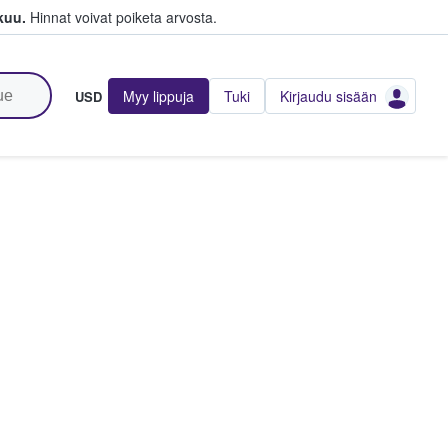
kuu.
Hinnat voivat poiketa arvosta.
Myy lippuja
Tuki
Kirjaudu sisään
USD