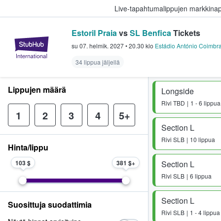
Live-tapahtumalippujen markkina
Estoril Praia
vs
SL Benfica
Tickets
StubHub - missä fanit ostavat ja
su 07. helmik. 2027
•
20.30
klo
Estádio António Coimbr
34 lippua jäljellä
Lippujen määrä
Longside
Rivi
TBD
1 - 6 lippua
1
2
3
4
5+
Section L
Rivi
SLB
10 lippua
Hinta/lippu
103 $
381 $
Section L
Rivi
SLB
6 lippua
Section L
Suosittuja suodattimia
Rivi
SLB
1 - 4 lippua