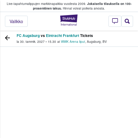
Live-tapahtumalippujen markkinapaikka vuodesta 2009.
Jokaisella tilauksella on 100-
 fanit ostavat ja myyvät lippuja
prosenttinen takuu.
Hinnat voivat poiketa arvosta.
StubHub - missä fa
Valikko
FC Augsburg
vs
Eintracht Frankfurt
Tickets
la 30. tammik. 2027
•
15.30
at
WWK Arena liput
,
Augsburg
,
BV