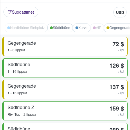
Suodattimet
USD
Nordtribüne Stehplatz
Südtribüne
Kurve
VIP
Gegengerad
Gegengerade
72 $
1 - 6 lippua
/ kpl
Südtribüne
126 $
1 - 16 lippua
/ kpl
Gegengerade
137 $
1 - 16 lippua
/ kpl
Südtribüne Z
159 $
Rivi
Top
2 lippua
/ kpl
Südtribüne
289 $