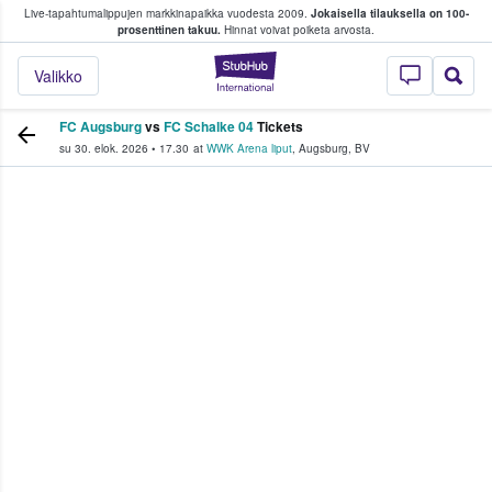
Live-tapahtumalippujen markkinapaikka vuodesta 2009.
Jokaisella tilauksella on 100-
 fanit ostavat ja myyvät lippuja
prosenttinen takuu.
Hinnat voivat poiketa arvosta.
StubHub - missä fa
Valikko
FC Augsburg
vs
FC Schalke 04
Tickets
su 30. elok. 2026
•
17.30
at
WWK Arena liput
,
Augsburg
,
BV