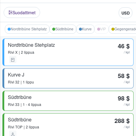
Suodattimet
USD
Nordtribüne Stehplatz
Südtribüne
Kurve
VIP
Gegengerad
Nordtribüne Stehplatz
46 $
Rivi
X
2 lippua
/ kpl
Kurve J
58 $
Rivi
32
1 lippu
/ kpl
Südtribüne
98 $
Rivi
33
1 - 4 lippua
/ kpl
Südtribüne
288 $
Rivi
TOP
2 lippua
/ kpl