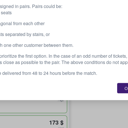
signed in pairs. Pairs could be:
173 $
 seats
/ kpl
agonal from each other
ts separated by stairs, or
173 $
th one other customer between them.
/ kpl
ioritize the first option. In the case of an odd number of tickets, 
s close as possible to the pair. The above conditions do not appl
173 $
e delivered from 48 to 24 hours before the match.
/ kpl
OK
173 $
/ kpl
173 $