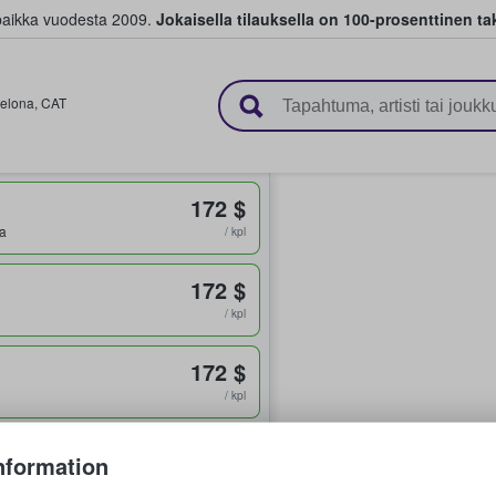
paikka vuodesta 2009.
Jokaisella tilauksella on 100-prosenttinen ta
 myyvät lippuja
elona
,
CAT
172 $
ua
/ kpl
172 $
/ kpl
172 $
/ kpl
172 $
nformation
ua
/ kpl