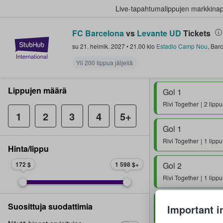
Live-tapahtumalippujen markkina
FC Barcelona
vs
Levante UD
Tickets
StubHub - missä fanit ostavat ja
su 21. helmik. 2027
•
21.00
klo
Estadio Camp Nou
,
Barc
Yli 200 lippua jäljellä
Lippujen määrä
Gol 1
Rivi
Together
2 lipp
1
2
3
4
5+
Gol 1
Rivi
Together
1 lippu
Hinta/lippu
172 $
1 598 $
Gol 2
Rivi
Together
1 lippu
Gol 2
Suosittuja suodattimia
Important i
Rivi
Together
2 lipp