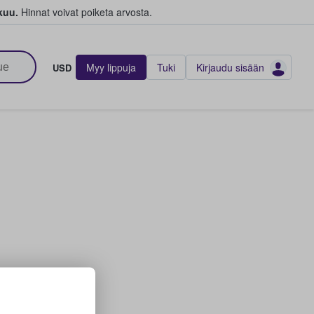
kuu.
Hinnat voivat poiketa arvosta.
Myy lippuja
Tuki
Kirjaudu sisään
USD