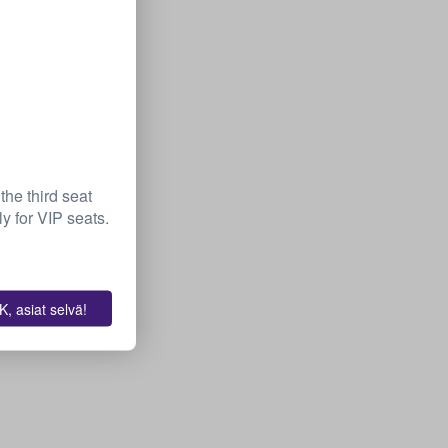
the third seat
y for VIP seats.
, asiat selvä!