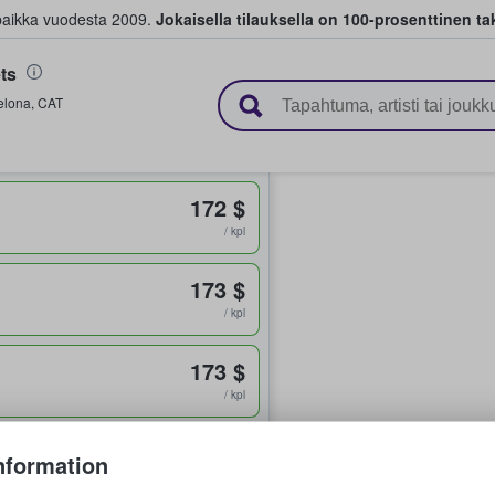
paikka vuodesta 2009.
Jokaisella tilauksella on 100-prosenttinen ta
ts
 myyvät lippuja
elona
,
CAT
172 $
/ kpl
173 $
/ kpl
173 $
/ kpl
173 $
nformation
/ kpl