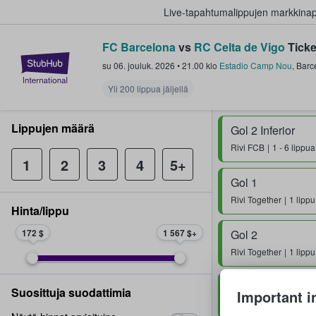
Live-tapahtumalippujen markkina
FC Barcelona
vs
RC Celta de Vigo
Ticke
StubHub - missä fanit ostavat ja
su 06. jouluk. 2026
•
21.00
klo
Estadio Camp Nou
,
Barc
Yli 200 lippua jäljellä
Lippujen määrä
Gol 2 Inferior
Rivi
FCB
1 - 6 lippua
1
2
3
4
5+
Gol 1
Rivi
Together
1 lippu
Hinta/lippu
172 $
1 567 $
Gol 2
Rivi
Together
1 lippu
Gol
Suosittuja suodattimia
Important i
Rivi
FCB
1 - 6 lippua