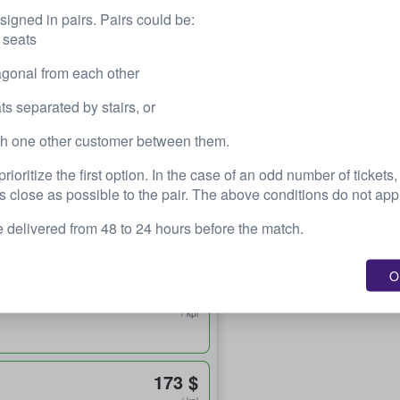
signed in pairs. Pairs could be:
173 $
 seats
0% Together✅
1 - 6 lippua
/ kpl
agonal from each other
ts separated by stairs, or
173 $
th one other customer between them.
0% Together✅
1 - 6 lippua
/ kpl
ioritize the first option. In the case of an odd number of tickets, 
s close as possible to the pair. The above conditions do not appl
173 $
e delivered from 48 to 24 hours before the match.
/ kpl
OK
173 $
/ kpl
173 $