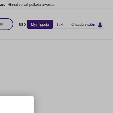
kuu.
Hinnat voivat poiketa arvosta.
Myy lippuja
Tuki
Kirjaudu sisään
USD