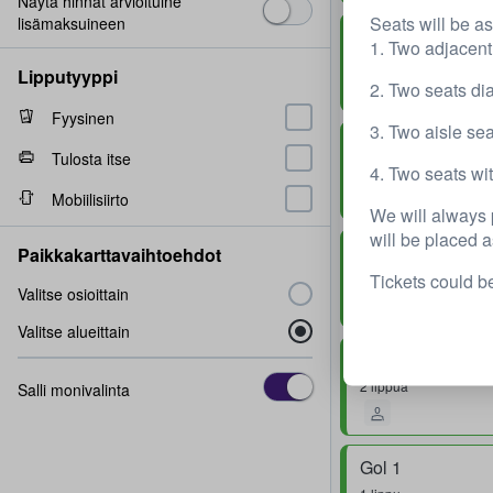
Näytä hinnat arvioituine
Seats will be as
lisämaksuineen
Gol 2 Superior
1. Two adjacent
Rivi
✅Best Seats✅10
Lipputyyppi
2. Two seats di
Nopea toimitus
Fyysinen
3. Two aisle sea
Gol 1
Tulosta itse
4. Two seats wi
Rivi
✅Best Seats✅10
Mobiilisiirto
Nopea toimitus
We will always pr
will be placed a
Gol 2 Inferior
Paikkakarttavaihtoehdot
Tickets could b
1 lippu
Valitse osioittain
Valitse alueittain
Gol 2 Inferior
2 lippua
Salli monivalinta
Gol 1