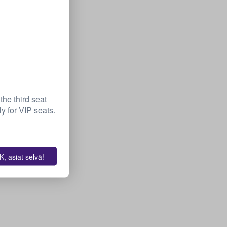
the third seat
y for VIP seats.
, asiat selvä!