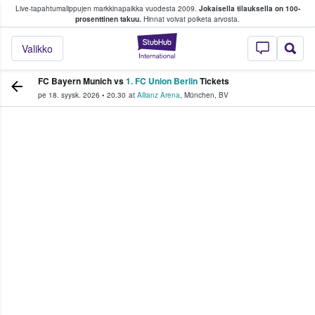
Live-tapahtumalippujen markkinapaikka vuodesta 2009.
Jokaisella tilauksella on 100-
 fanit ostavat ja myyvät lippuja
prosenttinen takuu.
Hinnat voivat poiketa arvosta.
StubHub - missä fa
Valikko
FC Bayern Munich vs
1. FC Union Berlin
Tickets
pe 18. syysk. 2026
•
20.30
at
Allianz Arena
,
München
,
BV