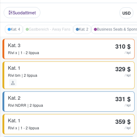
Suodattimet
USD
Kat. 4
Gastbereich - Away Fans
Kat. 2
Business Seats & Spon
Kat. 3
310 $
Rivi
x
1 - 2 lippua
/ kpl
Kat. 1
329 $
Rivi
bm
2 lippua
/ kpl
Kat. 2
331 $
Rivi
NDRR
2 lippua
/ kpl
Kat. 1
359 $
Rivi
x
1 - 2 lippua
/ kpl