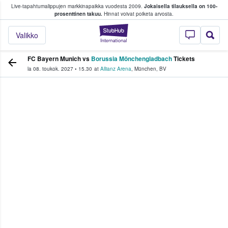
Live-tapahtumalippujen markkinapaikka vuodesta 2009.
Jokaisella tilauksella on 100-
 fanit ostavat ja myyvät lippuja
prosenttinen takuu.
Hinnat voivat poiketa arvosta.
StubHub - missä fa
Valikko
FC Bayern Munich vs
Borussia Mönchengladbach
Tickets
la 08. toukok. 2027
•
15.30
at
Allianz Arena
,
München
,
BV