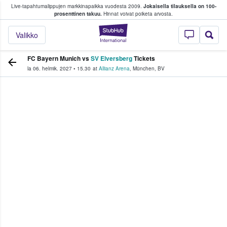
Live-tapahtumalippujen markkinapaikka vuodesta 2009.
Jokaisella tilauksella on 100-
 fanit ostavat ja myyvät lippuja
prosenttinen takuu.
Hinnat voivat poiketa arvosta.
StubHub - missä fa
Valikko
FC Bayern Munich vs
SV Elversberg
Tickets
la 06. helmik. 2027
•
15.30
at
Allianz Arena
,
München
,
BV