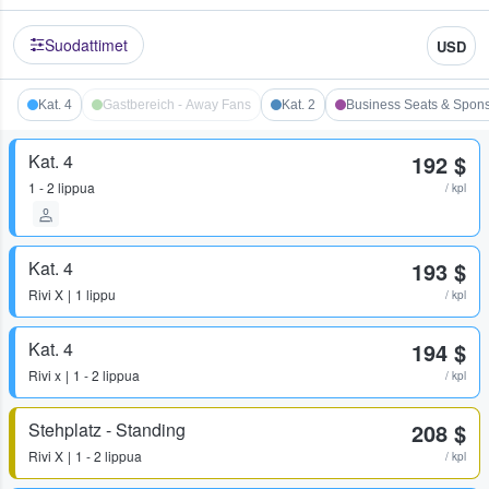
Suodattimet
USD
Kat. 4
Gastbereich - Away Fans
Kat. 2
Business Seats & Spon
Kat. 4
192 $
1 - 2 lippua
/ kpl
Kat. 4
193 $
Rivi
X
1 lippu
/ kpl
Kat. 4
194 $
Rivi
x
1 - 2 lippua
/ kpl
Stehplatz - Standing
208 $
Rivi
X
1 - 2 lippua
/ kpl