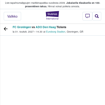
Live-tapahtumalippujen markkinapaikka vuodesta 2009.
Jokaisella tilauksella on 100-
 fanit ostavat ja myyvät lippuja
prosenttinen takuu.
Hinnat voivat poiketa arvosta.
StubHub - missä fa
Valikko
FC Groningen
vs
ADO Den Haag
Tickets
la 01. toukok. 2027
•
14.30
at
Euroborg Stadion
,
Groningen
,
GR