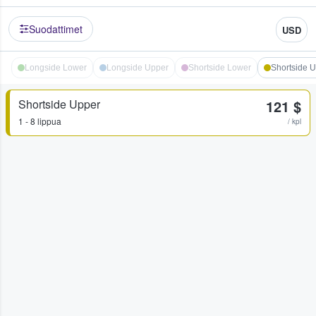
Suodattimet
USD
Longside Lower
Longside Upper
Shortside Lower
Shortside 
Shortside Upper
121 $
1 - 8 lippua
/ kpl