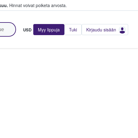
kuu.
Hinnat voivat poiketa arvosta.
Myy lippuja
Tuki
Kirjaudu sisään
USD