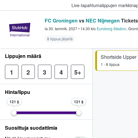
Live-tapahtumalippujen markkina
FC Groningen
vs
NEC Nijmegen
Tickets
StubHub - missä fanit ostavat ja
la 30. tammik. 2027
•
14.30
klo
Euroborg Stadion
,
Gron
8 lippua jäljellä
Lippujen määrä
Shortside Upper
1 - 8 lippua
1
2
3
4
5+
Hinta/lippu
121 $
121 $
Suosittuja suodattimia