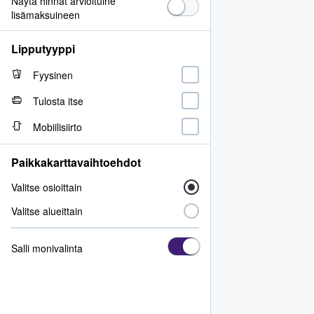
Näytä hinnat arvioituine
lisämaksuineen
Lipputyyppi
Fyysinen
Tulosta itse
Mobiilisiirto
Paikkakarttavaihtoehdot
Valitse osioittain
Valitse alueittain
Salli monivalinta