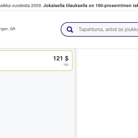
paikka vuodesta 2009.
Jokaisella tilauksella on 100-prosenttinen ta
 myyvät lippuja
ingen
,
GR
121 $
/ kpl