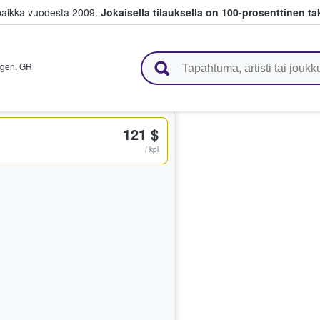
paikka vuodesta 2009.
Jokaisella tilauksella on 100-prosenttinen ta
 myyvät lippuja
ngen
,
GR
121 $
/ kpl