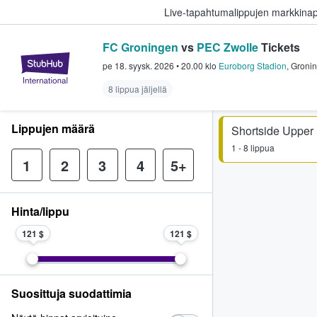
Live-tapahtumalippujen markkina
FC Groningen
vs
PEC Zwolle
Tickets
StubHub - missä fanit ostavat ja
pe 18. syysk. 2026
•
20.00
klo
Euroborg Stadion
,
Groni
8 lippua jäljellä
Lippujen määrä
Shortside Upper
1 - 8 lippua
1
2
3
4
5+
Hinta/lippu
121 $
121 $
Suosittuja suodattimia