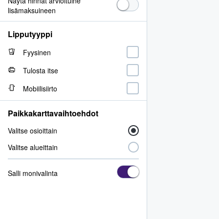
Näytä hinnat arvioituine
lisämaksuineen
Lipputyyppi
Fyysinen
Tulosta itse
Mobiilisiirto
Paikkakarttavaihtoehdot
Valitse osioittain
Valitse alueittain
Salli monivalinta