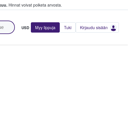
kuu.
Hinnat voivat poiketa arvosta.
Myy lippuja
Tuki
Kirjaudu sisään
USD