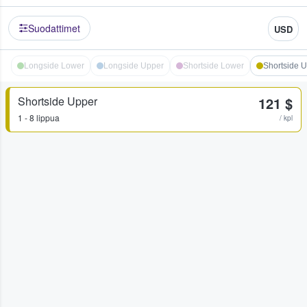
Suodattimet
USD
Longside Lower
Longside Upper
Shortside Lower
Shortside 
Shortside Upper
121 $
1 - 8 lippua
/ kpl