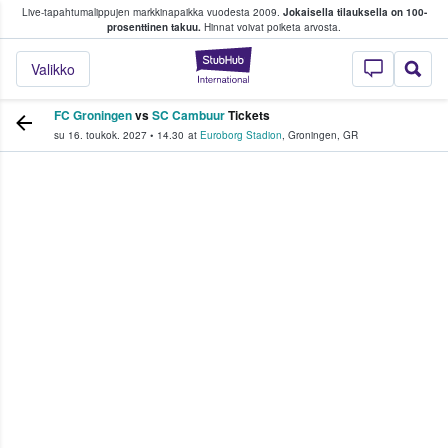
Live-tapahtumalippujen markkinapaikka vuodesta 2009.
Jokaisella tilauksella on 100-
 fanit ostavat ja myyvät lippuja
prosenttinen takuu.
Hinnat voivat poiketa arvosta.
StubHub - missä fa
Valikko
FC Groningen
vs
SC Cambuur
Tickets
su 16. toukok. 2027
•
14.30
at
Euroborg Stadion
,
Groningen
,
GR