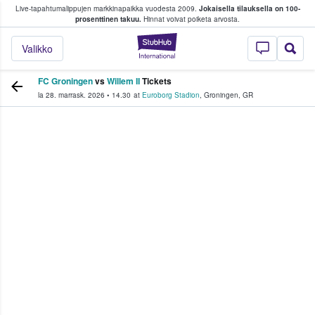
Live-tapahtumalippujen markkinapaikka vuodesta 2009.
Jokaisella tilauksella on 100-
 fanit ostavat ja myyvät lippuja
prosenttinen takuu.
Hinnat voivat poiketa arvosta.
StubHub - missä fa
Valikko
FC Groningen
vs
Willem II
Tickets
la 28. marrask. 2026
•
14.30
at
Euroborg Stadion
,
Groningen
,
GR