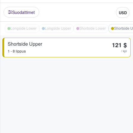
Suodattimet
USD
Longside Lower
Longside Upper
Shortside Lower
Shortside 
Shortside Upper
121 $
1 - 8 lippua
/ kpl