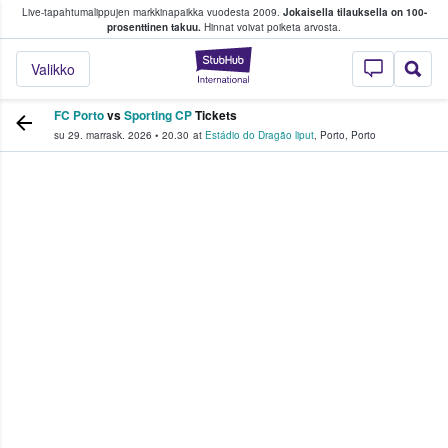
Live-tapahtumalippujen markkinapaikka vuodesta 2009.
Jokaisella tilauksella on 100-
 fanit ostavat ja myyvät lippuja
prosenttinen takuu.
Hinnat voivat poiketa arvosta.
StubHub - missä fa
Valikko
FC Porto
vs
Sporting CP
Tickets
su 29. marrask. 2026
•
20.30
at
Estádio do Dragão liput
,
Porto
,
Porto