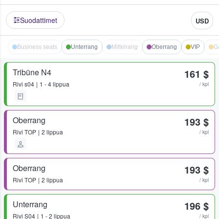
Suodattimet
USD
Business seats
Unterrang
Mittelrang
Oberrang
VIP
G
Tribüne N4
161 $
Rivi
s04
1 - 4 lippua
/ kpl
Oberrang
193 $
Rivi
TOP
2 lippua
/ kpl
Oberrang
193 $
Rivi
TOP
2 lippua
/ kpl
Unterrang
196 $
Rivi
S04
1 - 2 lippua
/ kpl