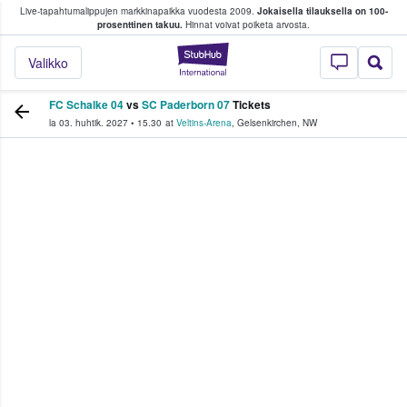
Live-tapahtumalippujen markkinapaikka vuodesta 2009.
Jokaisella tilauksella on 100-
 fanit ostavat ja myyvät lippuja
prosenttinen takuu.
Hinnat voivat poiketa arvosta.
StubHub - missä fa
Valikko
FC Schalke 04
vs
SC Paderborn 07
Tickets
la 03. huhtik. 2027
•
15.30
at
Veltins-Arena
,
Gelsenkirchen
,
NW