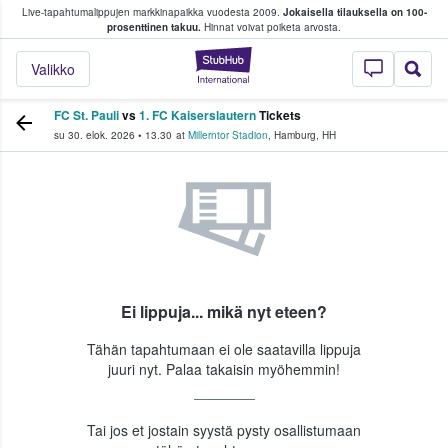
Live-tapahtumalippujen markkinapaikka vuodesta 2009.
Jokaisella tilauksella on 100-
 fanit ostavat ja myyvät lippuja
prosenttinen takuu.
Hinnat voivat poiketa arvosta.
StubHub - missä fa
Valikko
FC St. Pauli
vs
1. FC Kaiserslautern
Tickets
su 30. elok. 2026
•
13.30
at
Millerntor Stadion
,
Hamburg
,
HH
Ei lippuja... mikä nyt eteen?
Tähän tapahtumaan ei ole saatavilla lippuja
juuri nyt. Palaa takaisin myöhemmin!
Tai jos et jostain syystä pysty osallistumaan